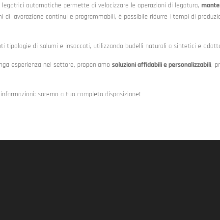
di legatrici automatiche permette di velocizzare le operazioni di legatura,
manten
mi di lavorazione continui e programmabili, è possibile ridurre i tempi di produzio
ti tipologie di salumi e insaccati, utilizzando budelli naturali o sintetici e ada
unga esperienza nel settore, proponiamo
soluzioni affidabili e personalizzabili
, p
i informazioni: saremo a tua completa disposizione!