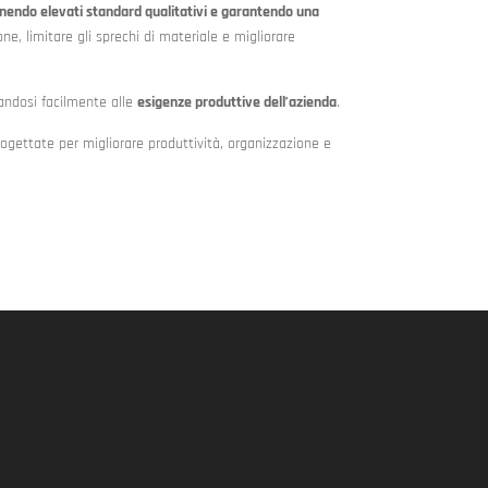
endo elevati standard qualitativi e garantendo una
ne, limitare gli sprechi di materiale e migliorare
ttandosi facilmente alle
esigenze produttive dell’azienda
.
rogettate per migliorare produttività, organizzazione e