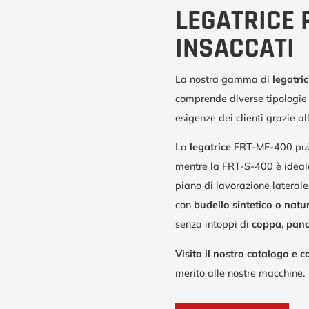
LEGATRICE 
INSACCATI
La nostra gamma di
legatric
comprende diverse tipologie 
esigenze dei clienti grazie a
La
legatrice
FRT-MF-400 può
mentre la FRT-S-400 è ideal
piano di lavorazione lateral
con
budello sintetico o natu
senza intoppi di
coppa
,
panc
Visita il nostro catalogo e c
merito alle nostre macchine.