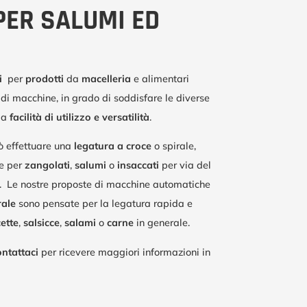
PER SALUMI ED
i
per
prodotti
da
macelleria
e alimentari
di macchine, in grado di soddisfare le diverse
lla
facilità di utilizzo e versatilità
.
 effettuare una
legatura
a
croce
o spirale,
e per
zangolati
,
salumi
o
insaccati
per via del
e. Le nostre proposte di macchine automatiche
rale
sono pensate per la legatura rapida e
ette
,
salsicce
,
salami
o
carne
in generale.
ontattaci
per ricevere maggiori informazioni in