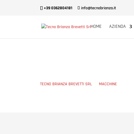
+39 0362804181
info@tecnobrianza.it
HOME
AZIENDA
LEGATRICI
TECNO BRIANZA BREVETTI SRL
5
MACCHINE
5
LEGAT