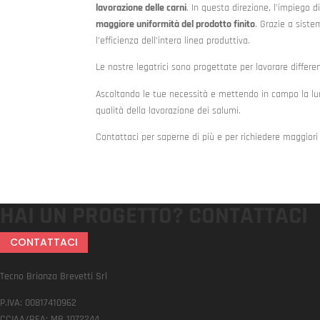
lavorazione delle carni
. In questa direzione, l’impiego 
maggiore uniformità del prodotto finito
. Grazie a siste
l’efficienza dell’intera linea produttiva.
Le nostre legatrici sono progettate per lavorare differen
Ascoltando le tue necessità e mettendo in campo la l
qualità della lavorazione dei salumi.
Contattaci per saperne di più e per richiedere maggior
HAI UN PROGETTO?
CONTATTACI
CONTATTACI
Tecno Brianza Brevetti Srl
P.IVA: 00817410962
CCIAA/REA: MB 1072244