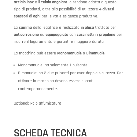
acciaio inox
e il
telaio angolare
la rendono adatta a questo
tipo di prodotti, oltre alla possibilità di utilizzare
4 diversi
spessori di aghi
per le varie esigenze produttive.
La
camma
della legatrice è realizzata
in ghisa
trattata per
anticorrosione
ed
equipaggiata
con
cuscinetti
in
propilene
per
ridurre il logoramento e garantire maggiore durata.
La macchina può essere
Monomanuale
o
Bimanuale
:
Monomanuale: ha solamente 1 pulsante
Bimanuale: ha 2 due pulsanti per aver doppia sicurezza. Per
attivare la macchina devono essere cliccati
contemporaneamente.
Optional: Palo affumicatura
SCHEDA TECNICA