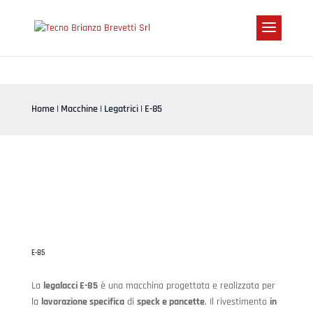
Home
|
Macchine
|
Legatrici
| E-85
E-85
La
legalacci E-85
è una macchina progettata e realizzata per
la
lavorazione specifica
di
speck e pancette
. Il rivestimento
in