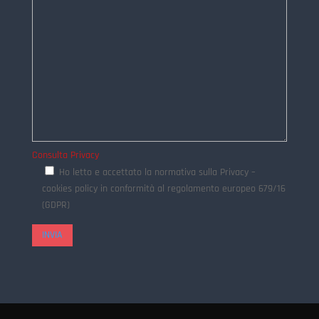
Consulta Privacy
Ho letto e accettato la normativa sulla Privacy –
cookies policy in conformità al regolamento europeo 679/16
(GDPR)
INVIA