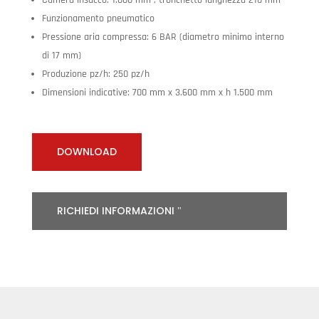
Camera insacco: 1.000 mm ; tronchetto lunghezza 210 mm
Funzionamento pneumatico
Pressione aria compressa: 6 BAR (diametro minimo interno
di 17 mm)
Produzione pz/h: 250 pz/h
Dimensioni indicative: 700 mm x 3.600 mm x h 1.500 mm
DOWNLOAD
RICHIEDI INFORMAZIONI