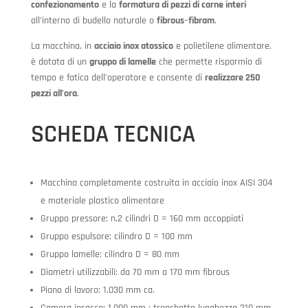
confezionamento
e la
formatura di pezzi di carne interi
all’interno di budello naturale o
fibrous
–
fibram
.
La macchina, in
acciaio inox atossico
e polietilene alimentare,
è dotata di un
gruppo di lamelle
che permette risparmio di
tempo e fatica dell’operatore e consente di
realizzare 250
pezzi all’ora
.
SCHEDA TECNICA
Macchina completamente costruita in acciaio inox AISI 304
e materiale plastico alimentare
Gruppo pressore: n.2 cilindri D = 160 mm accoppiati
Gruppo espulsore: cilindro D = 100 mm
Gruppo lamelle: cilindro D = 80 mm
Diametri utilizzabili: da 70 mm a 170 mm fibrous
Piano di lavoro: 1.030 mm ca.