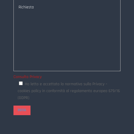
Consulta Privacy
Ho letto e accettato la normativa sulla Privacy –
cookies policy in conformità al regolamento europeo 679/16
(GDPR)
INVIA