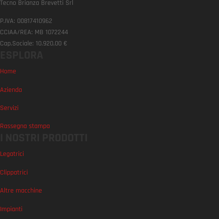
Tecno Brianza Brevetti Srl
P.IVA: 00817410962
CCIAA/REA: MB 1072244
Cap.Sociale: 10.920,00 €
ESPLORA
Home
Azienda
Servizi
Rassegna stampa
I NOSTRI PRODOTTI
Legatrici
Clippatrici
Altre macchine
Impianti