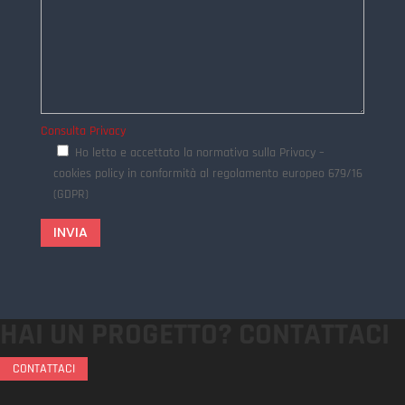
Consulta Privacy
Ho letto e accettato la normativa sulla Privacy –
cookies policy in conformità al regolamento europeo 679/16
(GDPR)
INVIA
HAI UN PROGETTO?
CONTATTACI
CONTATTACI