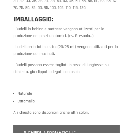
30, 32, 33, 35, 36, 37, 38, 40, 43, 45, 50, 55, 58, 60, 63, 65, 67,
70, 75, 80, 85, 90, 95, 100, 105, 110, 115, 120.
IMBALLAGGIO:
I Budelli in bobina e matassa vengono utilizzati per la
produzione dei pezzi anatomici. (es. Bresaola…)
I budelli arricciati su stick (20/25 mt) vengono utilizzati per la
produzione dei macinati.
I Budelli possono essere tagliati in pezzi di lunghezze su
richiesta, già clippati o legati con asola.
Naturale
Caramello
A richiesta sono disponibili anche altri colori.
RICHIEDI INFORMAZIONI